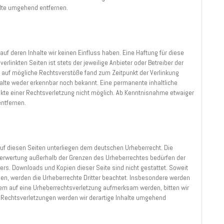
lte umgehend entfernen.
auf deren Inhalte wir keinen Einfluss haben. Eine Haftung für diese
erlinkten Seiten ist stets der jeweilige Anbieter oder Betreiber der
en auf mögliche Rechtsverstöße fand zum Zeitpunkt der Verlinkung
halte weder erkennbar noch bekannt. Eine permanente inhaltliche
unkte einer Rechtsverletzung nicht möglich. Ab Kenntnisnahme etwaiger
ntfernen.
 auf diesen Seiten unterliegen dem deutschen Urheberrecht. Die
r Verwertung außerhalb der Grenzen des Urheberrechtes bedürfen der
lers. Downloads und Kopien dieser Seite sind nicht gestattet. Soweit
urden, werden die Urheberrechte Dritter beachtet. Insbesondere werden
tzdem auf eine Urheberrechtsverletzung aufmerksam werden, bitten wir
Rechtsverletzungen werden wir derartige Inhalte umgehend