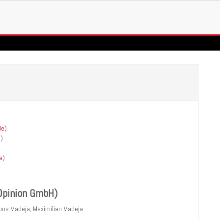
de
)
e
)
e
)
 Opinion GmbH)
lfons Madeja, Maximilian Madeja