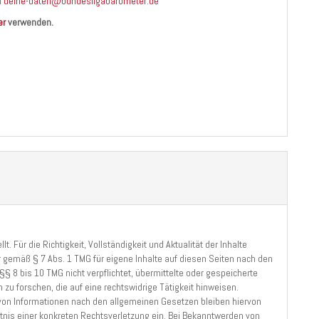
n
deine-daten@bundesligabarometer.de
er
verwenden.
t. Für die Richtigkeit, Vollständigkeit und Aktualität der Inhalte
r gemäß § 7 Abs. 1 TMG für eigene Inhalte auf diesen Seiten nach den
§ 8 bis 10 TMG nicht verpflichtet, übermittelte oder gespeicherte
 forschen, die auf eine rechtswidrige Tätigkeit hinweisen.
 von Informationen nach den allgemeinen Gesetzen bleiben hiervon
nntnis einer konkreten Rechtsverletzung ein. Bei Bekanntwerden von