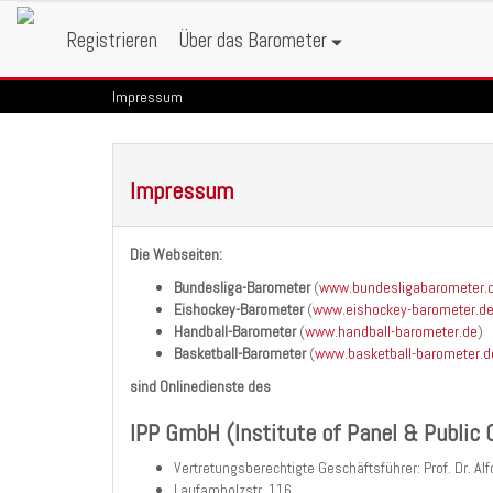
Registrieren
Über das Barometer
Impressum
Impressum
Die Webseiten:
Bundesliga-Barometer
(
www.bundesligabarometer.
Eishockey-Barometer
(
www.eishockey-barometer.d
Handball-Barometer
(
www.handball-barometer.de
)
Basketball-Barometer
(
www.basketball-barometer.d
sind Onlinedienste des
IPP GmbH (Institute of Panel & Public
Vertretungsberechtigte Geschäftsführer: Prof. Dr. A
Laufamholzstr. 116